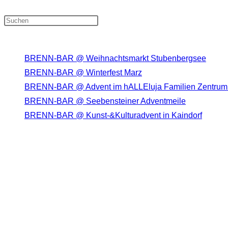
Press Escape to close the search p
Neueste Beiträge
BRENN-BAR @ Weihnachtsmarkt Stubenbergsee
BRENN-BAR @ Winterfest Marz
BRENN-BAR @ Advent im hALLEluja Familien Zentru
BRENN-BAR @ Seebensteiner Adventmeile
BRENN-BAR @ Kunst-&Kulturadvent in Kaindorf
Neueste Kommentare
DIE BRENN-BAR AUF SOCIAL MEDIA
Opens in a new tab
Opens in a new tab
Opens in a new tab