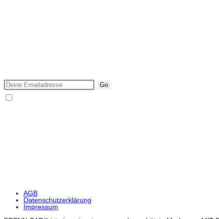
Opens in a new tab
Opens in a new tab
Opens in a new tab
NEWSLETTER
Ich möchte über neue BRENN-BAR Produkte & Events informi
Go
Ich bin mit den Datenschutzbestimmungen einverstanden.
DIE BRENN BAR IST ZU 100%
SICHER EINKAUFEN
AGB
Datenschutzerklärung
Impressum