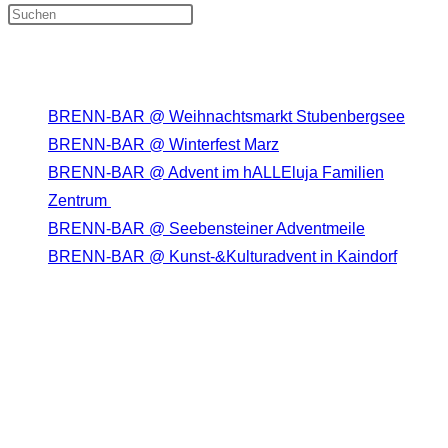
Press Escape to close the search
panel.
Neueste Beiträge
BRENN-BAR @ Weihnachtsmarkt Stubenbergsee
BRENN-BAR @ Winterfest Marz
BRENN-BAR @ Advent im hALLEluja Familien
Zentrum
BRENN-BAR @ Seebensteiner Adventmeile
BRENN-BAR @ Kunst-&Kulturadvent in Kaindorf
Neueste Kommentare
DIE BRENN-BAR AUF SOCIAL MEDIA
Opens in a new tab
Opens in a new tab