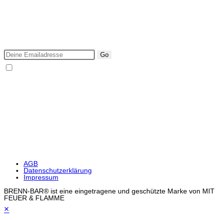
NEWSLETTER
Ich möchte über neue BRENN-BAR Produkte & Events
informiert werden.
Go
Ich bin mit den Datenschutzbestimmungen einverstanden.
DIE BRENN BAR IST ZU 100%
SICHER EINKAUFEN
AGB
Datenschutzerklärung
Impressum
BRENN-BAR® ist eine eingetragene und geschützte Marke von MIT
FEUER & FLAMME
×