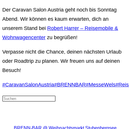
Der Caravan Salon Austria geht noch bis Sonntag
Abend. Wir können es kaum erwarten, dich an
unserem Stand bei
Robert Harrer – Reisemobile &
Wohnwagencenter
zu begrüßen!
Verpasse nicht die Chance, deinen nächsten Urlaub
oder Roadtrip zu planen. Wir freuen uns auf deinen
Besuch!
#CaravanSalonAustria
#BRENNBAR
#MesseWels
#Reis
Press Escape to close the search
panel.
Neueste Beiträge
BRENN-BAR @ Weihnachtsmarkt Stubenbergsee