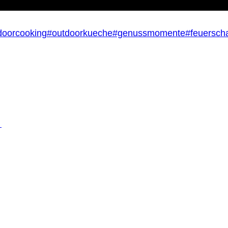
doorcooking
#outdoorkueche
#genussmomente
#feuersch
anel.
m