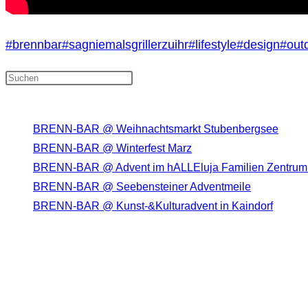
#brennbar
#sagniemalsgrillerzuihr
#lifestyle
#design
#out
Press Escape to close the search p
Neueste Beiträge
BRENN-BAR @ Weihnachtsmarkt Stubenbergsee
BRENN-BAR @ Winterfest Marz
BRENN-BAR @ Advent im hALLEluja Familien Zentru
BRENN-BAR @ Seebensteiner Adventmeile
BRENN-BAR @ Kunst-&Kulturadvent in Kaindorf
Neueste Kommentare
DIE BRENN-BAR AUF SOCIAL MEDIA
Opens in a new tab