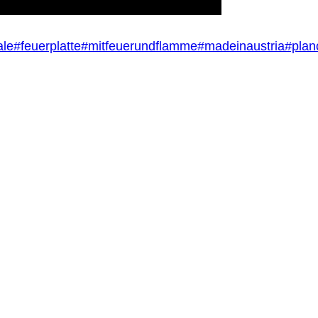
ale
#feuerplatte
#mitfeuerundflamme
#madeinaustria
#plan