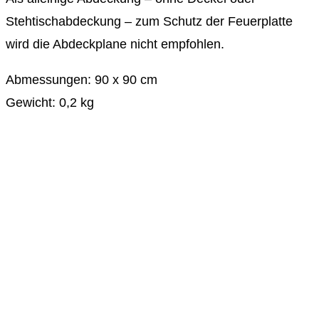
Stehtischabdeckung – zum Schutz der Feuerplatte
wird die Abdeckplane nicht empfohlen.
Abmessungen: 90 x 90 cm
Gewicht: 0,2 kg
DIE BRENN-BAR AUF SOCIAL MEDIA
Opens in a new tab
Opens in a new tab
Opens in a new tab
Opens in a new tab
Opens in a new tab
Opens in a new tab
NEWSLETTER