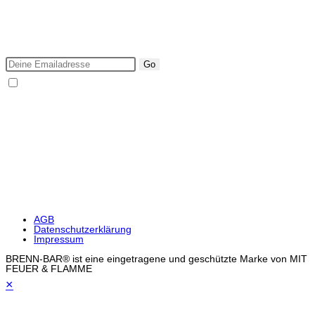
Ich möchte über neue BRENN-BAR Produkte & Events
informiert werden.
Go
Ich bin mit den Datenschutzbestimmungen einverstanden.
DIE BRENN BAR IST ZU 100%
SICHER EINKAUFEN
AGB
Datenschutzerklärung
Impressum
BRENN-BAR® ist eine eingetragene und geschützte Marke von MIT
FEUER & FLAMME
×