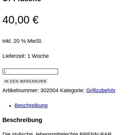
40,00
€
inkl. 20 % MwSt.
Lieferzeit:
1 Woche
Öl-
Flasche
IN DEN WARENKORB
Menge
Artikelnummer:
302004
Kategorie:
Grillzubehör
Beschreibung
Beschreibung
Die stylische, lebensmittelechte BRENN-BAR