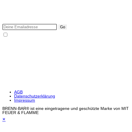
tab
new
a
Ich möchte über neue BRENN-BAR Produkte & Events
tab
new
informiert werden.
tab
Go
Ich bin mit den Datenschutzbestimmungen einverstanden.
DIE BRENN BAR IST ZU 100%
SICHER EINKAUFEN
AGB
Datenschutzerklärung
Impressum
BRENN-BAR® ist eine eingetragene und geschützte Marke von MIT
FEUER & FLAMME
×