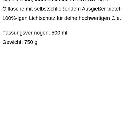
Ölflasche mit selbstschließendem Ausgießer bietet
100%-igen Lichtschutz für deine hochwertigen Öle.
Fassungsvermögen: 500 ml
Gewicht: 750 g
DIE BRENN-BAR AUF SOCIAL MEDIA
Opens
in
Opens
a
in
Opens
new
a
in
Opens
tab
new
a
in
Opens
tab
new
a
in
Opens
tab
new
a
in
NEWSLETTER