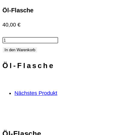
Öl-Flasche
40,00
€
Öl-
Flasche
In den Warenkorb
Menge
Öl-Flasche
Nächstes Produkt
Öl-Flasche